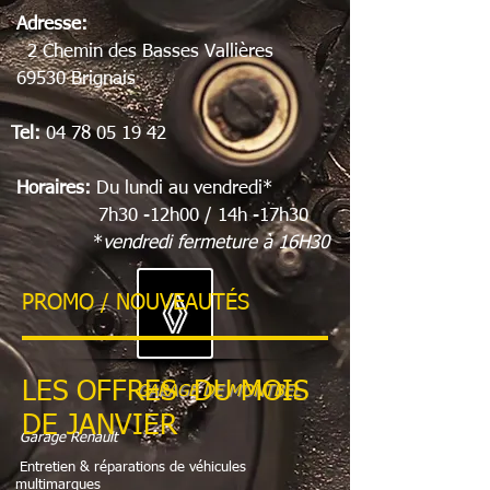
Adresse:
2 Chemin des Basses Vallières
69530 Brignais
Tel:
04 78 05 19 42
Horaires:
Du lundi au vendredi*
7h30 -12h00 / 14h -17h30
*
vendredi fermeture à 16H30
PROMO / NOUVEAUTÉS
LES OFFRES DU MOIS
GARAGE DE MONTBEL
DE JANVIER
Garage Renault
Entretien & réparations de véhicules
multimarques