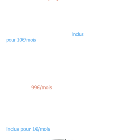
Location Longue Durée sur 49 mois, 1er
loyer de 1 700€
4 ans d'entretien avec pièces d'usure, de
garantie et d'assistance 24h/24
inclus
pour 10€/mois
(1)
Renault TWINGO
A
partir de
99€/mois
Location Longue Durée sur 49 mois,
1er loyer de 1 500€
4 ans d'entretien avec pièces d'usure,
de garantie et d'assistance 24h/24
inclus pour 1€/mois
(1)