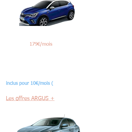
Nouveau Renault CAPTUR
179€/mois
A partir de
Location Longue Durée sur 49 mois,
1er loyer de 2 400€
4 ans d'entretien avec pièces d'usure,
de garantie et d'assistance 24h/24
inclus pour 10€/mois (
1)
Les offres ARGUS +