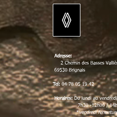
Adres
2 Chemin des Basses Valliè
69530 Brignais
Tel:
04 78 05 19 42
Horaires:
Du lundi au vendred
7h30 -12h00 / 14h 
*
vendredi fermetur