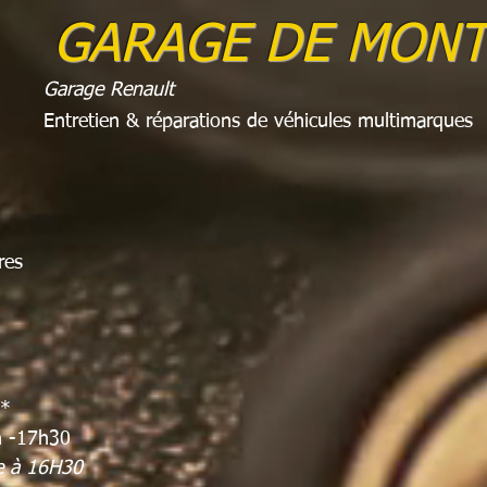
GARAGE DE MONT
Garage Renault
Entretien & réparations de véhicules multimarques
se:
res
i*
-17h30
e à 16H30